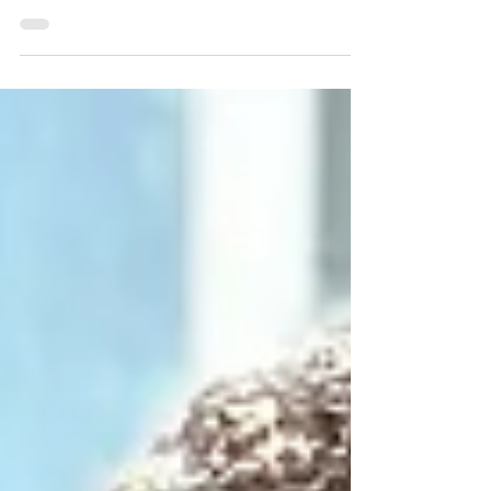
Hospitality
Coen van Oostrom is dé
vastgoedbeslisser van 2023