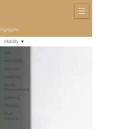
Highlights
Mobility
Alle
Hospitality
Security
Cleaning
Facility
Management
Catering
Mobility
Multi
Service