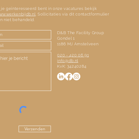
 je geïnteresseerd bent in onze vacatures bekijk
ww.werkenbijdb.nl
. Sollicitaties via dit contactformulier
n niet behandeld.
D&B The Facility Group
Gondel 1
1186 MJ Amstelveen
020 - 420 06 91
info@db.nl
KvK: 34240284
Verzenden