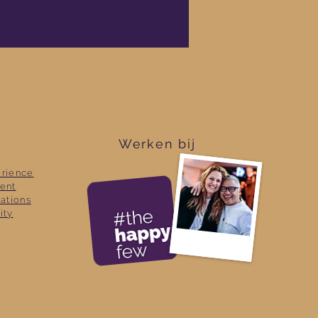
Werken bij
erience
lent
ations
ity