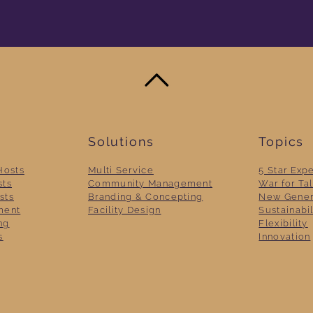
Solutions
Topics
Hosts
Multi Service
5 Star Exp
sts
Community Management
War for Ta
sts
Branding & Concepting
New Gener
ment
Facility Design
Sustainabil
ng
Flexibility
s
Innovation