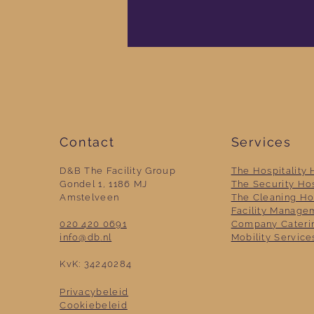
Contact
Services
D&B The Facility Group
The Hospitality 
Gondel 1, 1186 MJ
The Security Ho
Amste
lv
e
en
The Cleaning Ho
Facility Manage
020 420 0691
Company Cateri
info@db
.nl
Mobility Service
KvK: 34240284
Privacybeleid
Coo
kiebeleid