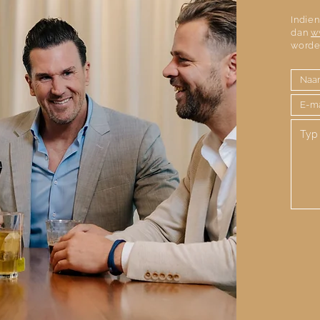
Indien
dan
w
worde