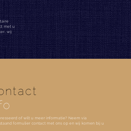
taire
ct met u
er, wij
ontact
fo
resseerd of wilt u meer informatie? Neem via
taand formulier contact met ons op en wij komen bij u