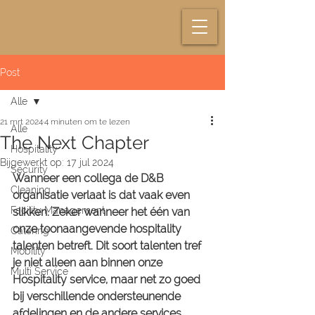
Post
Alle
21 mrt 2024
4 minuten om te lezen
Alle
The Next Chapter
Hospitality
Bijgewerkt op:
17 jul 2024
Security
Wanneer een collega de D&B 
Cleaning
organisatie verlaat is dat vaak even 
Facility Management
slikken. Zeker wanneer het één van 
onze toonaangevende hospitality 
Catering
talenten betreft. Dit soort talenten tref 
Mobility
je niet alleen aan binnen onze 
Multi Service
Hospitality service, maar net zo goed 
bij verschillende ondersteunende 
afdelingen en de andere services, 